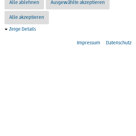
Alle ablehnen
Ausgewählte akzeptieren
Suchergebnisse 41 bis 50 von 403
«
<
1
2
3
4
5
6
7
8
9
10
>
»
Alle akzeptieren
Zeige Details
Impressum
Datenschutz