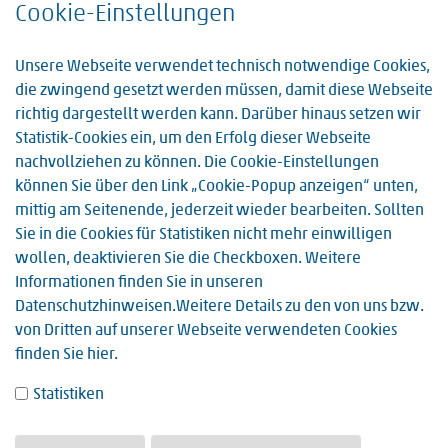
Cookie-Einstellungen
48.
Rückblick Tag der offenen Tür
Unsere Webseite verwendet technisch notwendige Cookies,
Kontakt Sankt Vincentius Krankenhaus Speyer Presse- und
die zwingend gesetzt werden müssen, damit diese Webseite
Öffentlichkeitsarbeit Andrea Brönner Holzstr. 4a 67346
richtig dargestellt werden kann. Darüber hinaus setzen wir
Speyer Telefon: 06232 133-284 E-Mail: …
Statistik-Cookies ein, um den Erfolg dieser Webseite
nachvollziehen zu können. Die Cookie-Einstellungen
49.
Feierliche Eroeffnung ZNA EBZ
können Sie über den Link „Cookie-Popup anzeigen“ unten,
Kontakt Sankt Vincentius Krankenhaus Speyer Presse- und
mittig am Seitenende, jederzeit wieder bearbeiten. Sollten
Öffentlichkeitsarbeit Andrea Brönner Holzstr. 4a 67346
Sie in die Cookies für Statistiken nicht mehr einwilligen
Speyer Telefon: 06232 133-284 E-Mail: presse@vincentius-
wollen, deaktivieren Sie die Checkboxen. Weitere
speyer.eu Neue…
Informationen finden Sie in unseren
Datenschutzhinweisen
.Weitere Details zu den von uns bzw.
von Dritten auf unserer Webseite verwendeten Cookies
50.
Tag der offenen Tür EBZ/ZNA
finden Sie
hier
.
Kontakt Sankt Vincentius Krankenhaus Speyer Presse- und
Öffentlichkeitsarbeit Andrea Brönner Holzstr. 4a 67346
Statistiken
Speyer Telefon: 06232 133-284 E-Mail: …