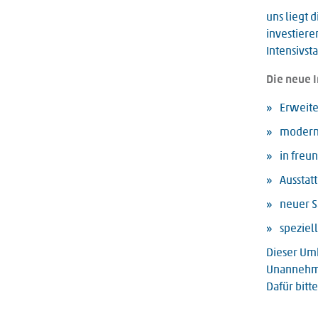
uns liegt 
investiere
Intensivsta
Die neue I
Erweite
moderne
in freu
Ausstat
neuer S
speziel
Dieser Umb
Unannehml
Dafür bitt