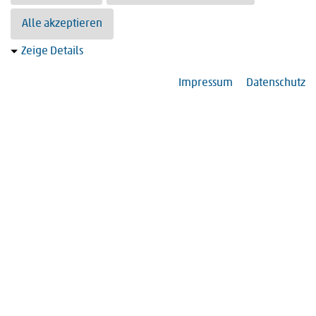
Suchergebnisse 51 bis 60 von 403
«
<
1
2
3
4
5
6
7
8
9
10
>
»
Alle akzeptieren
Zeige Details
Impressum
Datenschutz