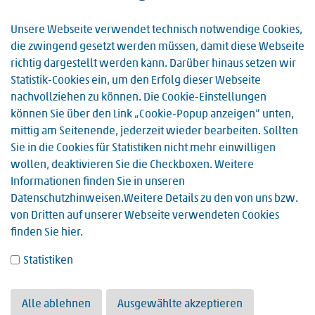
E-Mail:…
Unsere Webseite verwendet technisch notwendige Cookies,
die zwingend gesetzt werden müssen, damit diese Webseite
58.
Danke
richtig dargestellt werden kann. Darüber hinaus setzen wir
Dankeschön: Vielen Dank, dass Sie sich die Zeit
Statistik-Cookies ein, um den Erfolg dieser Webseite
genommen haben, unser Formular auszufüllen! Zur
nachvollziehen zu können. Die Cookie-Einstellungen
Startseite
können Sie über den Link „Cookie-Popup anzeigen“ unten,
mittig am Seitenende, jederzeit wieder bearbeiten. Sollten
59.
Ausbildungsmessen
Sie in die Cookies für Statistiken nicht mehr einwilligen
Alle Ausbildungsmessen auf einen Blick zurück » 8 Mai
wollen, deaktivieren Sie die Checkboxen. Weitere
Integrierte Gesamtschule, Speyer Uhrzeit: 17.30 bis 20.30 »
Informationen finden Sie in unseren
16 Mai Agentur für Arbeit, Landau Uhrzeit: 12.00 bis 17.00 »
Datenschutzhinweisen
.Weitere Details zu den von uns bzw.
26…
von Dritten auf unserer Webseite verwendeten Cookies
finden Sie
hier
.
60.
Veranstaltung
Statistiken
Kontakt Können Sie an der Veranstaltung teilnehmen?
Alle ablehnen
Ausgewählte akzeptieren