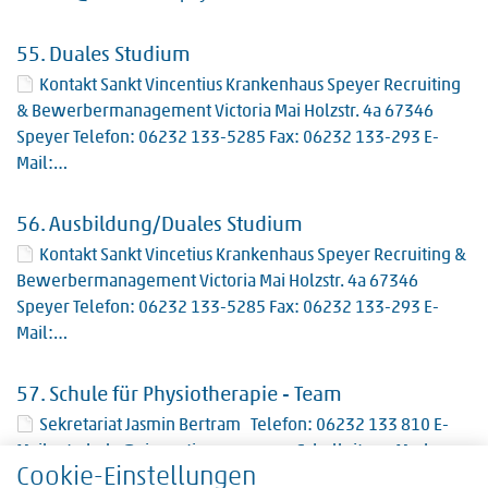
55.
Duales Studium
Kontakt Sankt Vincentius Krankenhaus Speyer Recruiting
& Bewerbermanagement Victoria Mai Holzstr. 4a 67346
Speyer Telefon: 06232 133-5285 Fax: 06232 133-293 E-
Mail:…
56.
Ausbildung/Duales Studium
Kontakt Sankt Vincetius Krankenhaus Speyer Recruiting &
Bewerbermanagement Victoria Mai Holzstr. 4a 67346
Speyer Telefon: 06232 133-5285 Fax: 06232 133-293 E-
Mail:…
57.
Schule für Physiotherapie - Team
Sekretariat Jasmin Bertram Telefon: 06232 133 810 E-
Mail: ptschule@vincentius-speyer.eu Schulleitung Markus
Cookie-Einstellungen
Weber B.Sc. + M.Sc. Physiotherapie Telefon: 06232 133-810