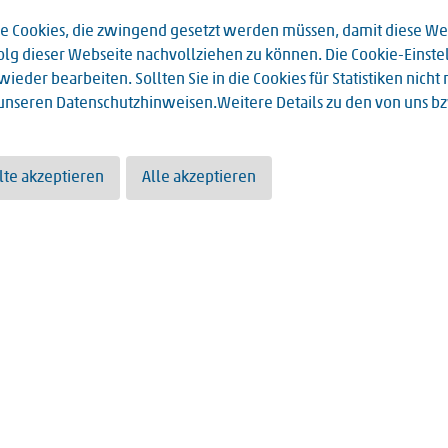
Cookies, die zwingend gesetzt werden müssen, damit diese Webs
Bauchdeckenstraffung wissen sollten
Erfolg dieser Webseite nachvollziehen zu können. Die Cookie-Eins
raffung wissen sollten. Dr. med. Falko von Stillfried, leitender O
ieder bearbeiten. Sollten Sie in die Cookies für Statistiken nich
 unseren
Datenschutzhinweisen
.Weitere Details zu den von uns 
Suchergebnisse 291 bis 300 von 403
te akzeptieren
Alle akzeptieren
«
<
25
26
27
28
29
30
31
32
33
34
>
»