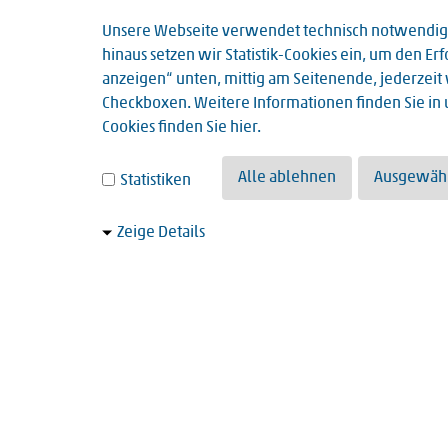
Unsere Webseite verwendet technisch notwendige 
300.
Schlaffer Bauch adé - was Sie über eine 
hinaus setzen wir Statistik-Cookies ein, um den 
Schlaffer Bauch adé - was Sie über eine Bauchdeckenst
anzeigen“ unten, mittig am Seitenende, jederzeit w
Chirugie,…
Checkboxen. Weitere Informationen finden Sie in
Cookies finden Sie
hier
.
Alle ablehnen
Ausgewähl
Statistiken
Zeige Details