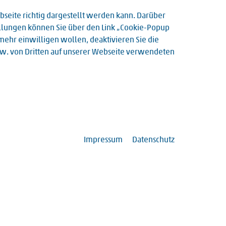
eite richtig dargestellt werden kann. Darüber
tellungen können Sie über den Link „Cookie-Popup
berarzt der Klinik für Rekonstruktive und Plastische
t mehr einwilligen wollen, deaktivieren Sie die
bzw. von Dritten auf unserer Webseite verwendeten
Impressum
Datenschutz