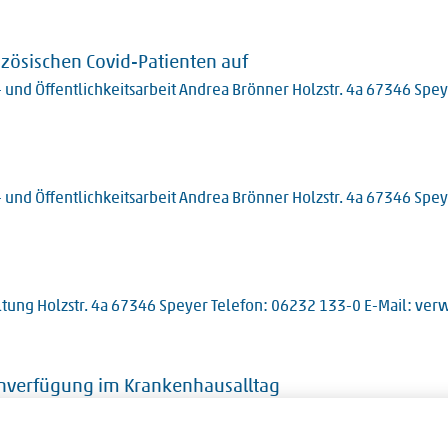
zösischen Covid-Patienten auf
 und Öffentlichkeitsarbeit Andrea Brönner Holzstr. 4a 67346 Spe
 und Öffentlichkeitsarbeit Andrea Brönner Holzstr. 4a 67346 Spe
tung Holzstr. 4a 67346 Speyer Telefon: 06232 133-0 E-Mail: ve
tenverfügung im Krankenhausalltag
e 4a 67346 Speyer Telefon: 06232 133-378 Telefax: 06232 133-22