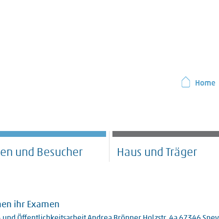
Home
ten und Besucher
Haus und Träger
ehen ihr Examen
 und Öffentlichkeitsarbeit Andrea Brönner Holzstr. 4a 67346 Spe