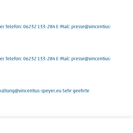
yer Telefon: 06232 133-284 E-Mail: presse@vincentius-
yer Telefon: 06232 133-284 E-Mail: presse@vincentius-
rwaltung@vincentius-speyer.eu Sehr geehrte
9 E-Mail: anaesthesie@vincentius-speyer.de ... damit