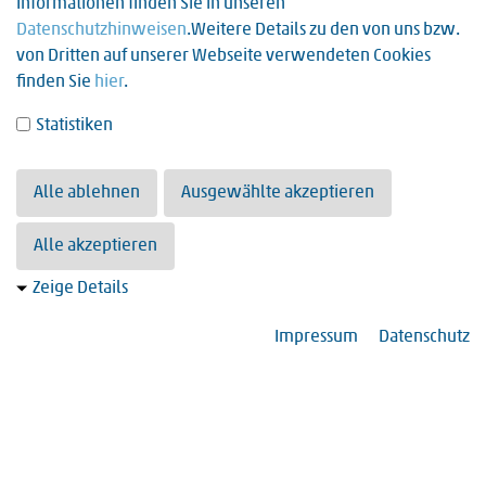
Informationen finden Sie in unseren
Fax:
Datenschutzhinweisen
.Weitere Details zu den von uns bzw.
06232 133 188
von Dritten auf unserer Webseite verwendeten Cookies
finden Sie
hier
.
E-Mail:
zna@vincentius-speyer.de
Statistiken
Alle ablehnen
Ausgewählte akzeptieren
Alle akzeptieren
Zeige Details
Impressum
Datenschutz