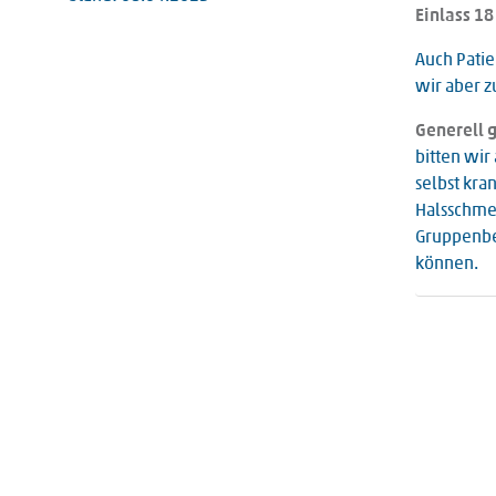
Einlass 18 
Auch Patie
wir aber z
Generell g
bitten wir
selbst kra
Halsschmer
Gruppenbes
können.