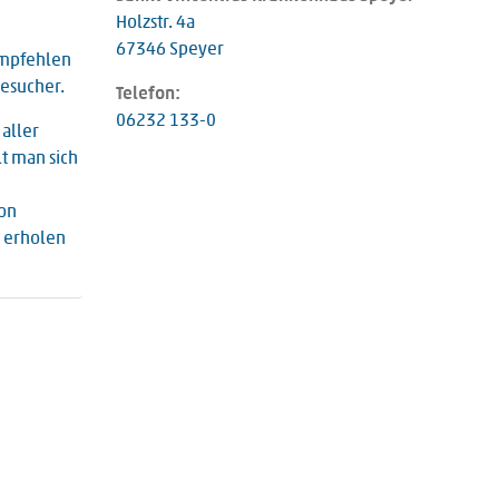
Holzstr. 4a
67346 Speyer
empfehlen
Besucher.
Telefon:
06232 133-0
 aller
t man sich
von
r erholen