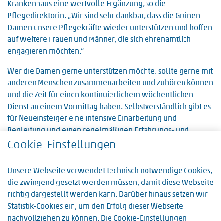
Krankenhaus eine wertvolle Ergänzung, so die
Pflegedirektorin. „Wir sind sehr dankbar, dass die Grünen
Damen unsere Pflegekräfte wieder unterstützen und hoffen
auf weitere Frauen und Männer, die sich ehrenamtlich
engagieren möchten.“
Wer die Damen gerne unterstützen möchte, sollte gerne mit
anderen Menschen zusammenarbeiten und zuhören können
und die Zeit für einen kontinuierlichem wöchentlichen
Dienst an einem Vormittag haben. Selbstverständlich gibt es
für Neueinsteiger eine intensive Einarbeitung und
Begleitung und einen regelmäßigen Erfahrungs- und
Informationsaustausch innerhalb der Gruppe.
Cookie-Einstellungen
Interessierte melden sich gerne bei Monika Heidenmann,
Unsere Webseite verwendet technisch notwendige Cookies,
Pflegedirektorin des Sankt Vincentius Krankenhauses,
die zwingend gesetzt werden müssen, damit diese Webseite
Telefon 06232 133 271
richtig dargestellt werden kann. Darüber hinaus setzen wir
Statistik-Cookies ein, um den Erfolg dieser Webseite
nachvollziehen zu können. Die Cookie-Einstellungen