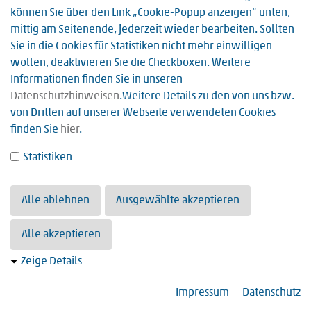
Kontakt
können Sie über den Link „Cookie-Popup anzeigen“ unten,
mittig am Seitenende, jederzeit wieder bearbeiten. Sollten
Sie in die Cookies für Statistiken nicht mehr einwilligen
Sankt Vincentius Krankenhaus Speyer
wollen, deaktivieren Sie die Checkboxen. Weitere
Presse- und Öffentlichkeitsarbeit
Informationen finden Sie in unseren
Andrea Brönner
Datenschutzhinweisen
.Weitere Details zu den von uns bzw.
Holzstr. 4a
von Dritten auf unserer Webseite verwendeten Cookies
67346 Speyer
finden Sie
hier
.
Telefon:
Statistiken
06232 133-284
E-Mail:
Alle ablehnen
Ausgewählte akzeptieren
presse(at)vincentius-speyer.eu
Alle akzeptieren
Zeige Details
Impressum
Datenschutz