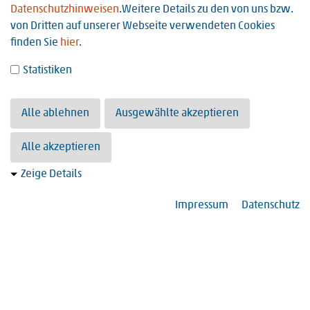
Datenschutzhinweisen
.Weitere Details zu den von uns bzw.
von Dritten auf unserer Webseite verwendeten Cookies
Wir sind ein Krankenhaus der Regelversorgung mit 256
finden Sie
hier
.
Betten und neun Kliniken: Anästhesie und Intensivmedizin,
Allgemein- und Viszeralchirurgie, Unfallchirurgie und
Statistiken
Orthopädie, Rekonstruktive und Plastische Chirurgie,
Handchirurgie, Urologie, HNO,…
Alle ablehnen
Ausgewählte akzeptieren
Weiterlesen
Alle akzeptieren
Zeige Details
Impressum
Datenschutz