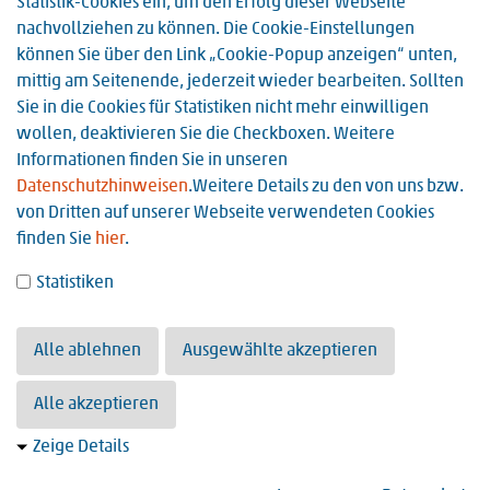
Statistik-Cookies ein, um den Erfolg dieser Webseite
nachvollziehen zu können. Die Cookie-Einstellungen
können Sie über den Link „Cookie-Popup anzeigen“ unten,
mittig am Seitenende, jederzeit wieder bearbeiten. Sollten
Sie in die Cookies für Statistiken nicht mehr einwilligen
wollen, deaktivieren Sie die Checkboxen. Weitere
Informationen finden Sie in unseren
Logopäde (m/w/d)
Datenschutzhinweisen
.Weitere Details zu den von uns bzw.
von Dritten auf unserer Webseite verwendeten Cookies
Wir sind ein Krankenhaus der Regelversorgung mit 256
finden Sie
hier
.
Betten und neun Kliniken: Anästhesie und Intensivmedizin,
Allgemein- und Viszeralchirurgie, Unfallchirurgie und
Statistiken
Orthopädie, Rekonstruktive und Plastische Chirurgie,
Handchirurgie, Urologie, HNO,…
Alle ablehnen
Ausgewählte akzeptieren
Weiterlesen
Alle akzeptieren
Zeige Details